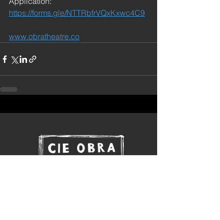
Application: 
https://forms.gle/NTTRbfrVQxKxwc4C9
www.obratheatre.co
Au Brana, 32500 Pauilhac France
Tel: +33 (0)7 66 44 40 76
contact [at] obratheatre.co