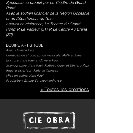
Spectacle co-produit par Le Théâtre du Grand
Rond.
Avec le soutien financier de la Région Occitanie
et du Département du Gers.
Accueil en résidence; Le Theatre du Grand
Rond et Le Tracteur (31) et Le Centre Au Brana
(32).
ÉQUIPE ARTISTIQUE
Avec: Oliviero Papi
Composition et conception musicale: Mathieu Ogier
Ecriture: Kate Papi et Oliviero Papi
Scenographie: Kate Papi, Mathieu Ogier et Oliviero Papi
Regard exterieur: Melanie Tanneau
Mise en scène: Kate Papi
Production: Emilie Vannieuwenhuyse
> Toutes les créations