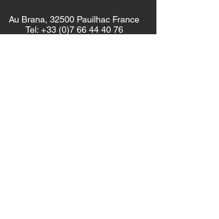
Au Brana, 32500 Pauilhac France
Tel: +33 (0)7 66 44 40 76
contact [at] obratheatre.co
Recherchez sur notre site :
Abonnez-vous à notre liste de diffusion :
S'abonner
Politique de confidentialité