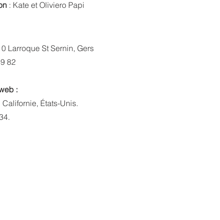
on
: Kate et Oliviero Papi
10 Larroque St Sernin, Gers
49 82
web :
Californie, États-Unis.
34.