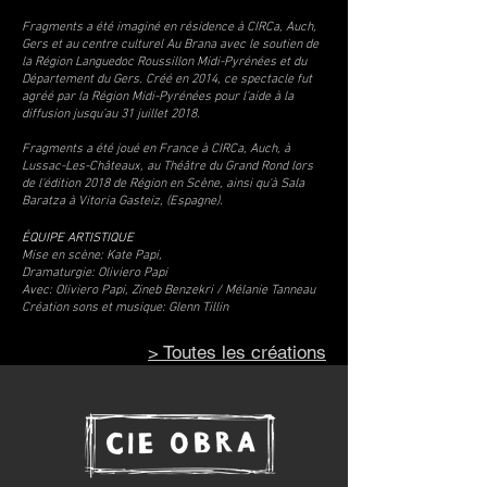
Fragments a été imaginé en résidence à CIRCa, Auch,
Gers et au centre culturel Au Brana avec le soutien de
la Région Languedoc Roussillon Midi-Pyrénées et du
Département du Gers. Créé en 2014, ce spectacle fut
agréé par la Région Midi-Pyrénées pour l’aide à la
diffusion jusqu’au 31 juillet 2018.
Fragments a été joué en France à CIRCa, Auch, à
Lussac-Les-Châteaux, au Théâtre du Grand Rond lors
de l'édition 2018 de Région en Scène, ainsi qu'à Sala
Baratza à Vitoria Gasteiz, (Espagne).
ÉQUIPE ARTISTIQUE
Mise en scène: Kate Papi,
Dramaturgie: Oliviero Papi
Avec: Oliviero Papi, Zineb Benzekri / Mélanie Tanneau
Création sons et musique: Glenn Tillin
> Toutes les créations