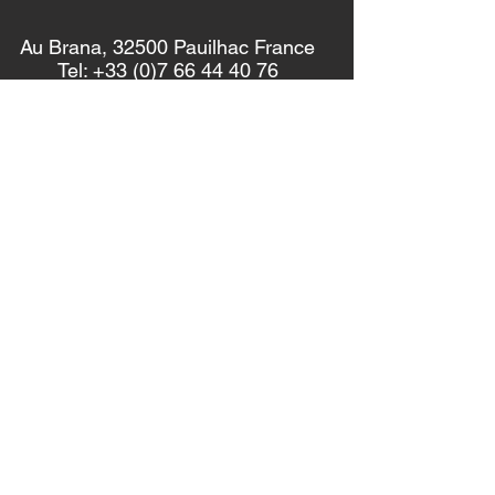
Au Brana, 32500 Pauilhac France
Tel: +33 (0)7 66 44 40 76
contact [at] obratheatre.co
Recherchez sur notre site :
Abonnez-vous à notre liste de diffusion :
S'abonner
Politique de confidentialité