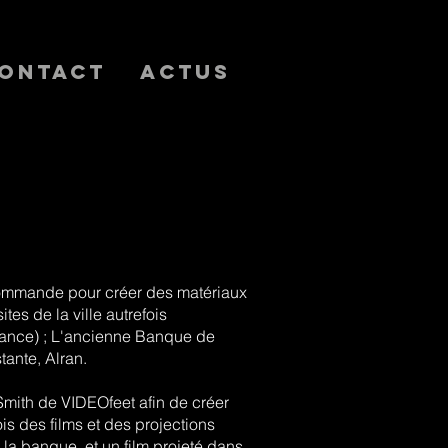
ontact
Actus
ommande pour créer des matériaux
ites de la ville autrefois
rance) ; L'ancienne Banque de
tante, Alran.
mith de VIDEOfeet afin de créer
fois des films et des projections
e la banque, et un film projeté dans