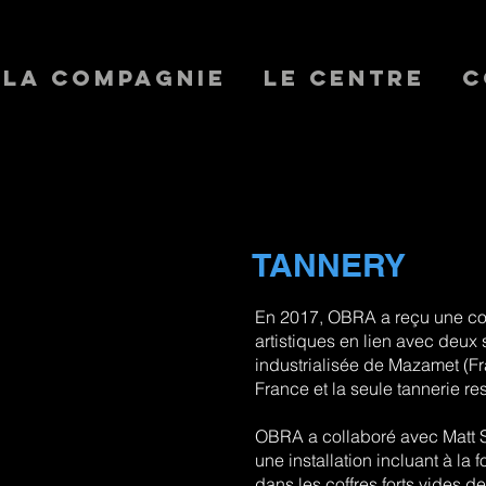
La Compagnie
Le Centre
C
TANNERY
En 2017, OBRA a reçu une c
artistiques en lien avec deux s
industrialisée de Mazamet (F
France et la seule tannerie res
OBRA a collaboré avec Matt S
une installation incluant à la 
dans les coffres forts vides d